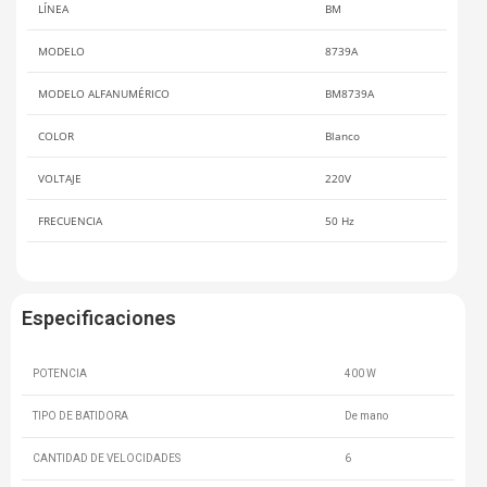
LÍNEA
BM
MODELO
8739A
MODELO ALFANUMÉRICO
BM8739A
COLOR
Blanco
VOLTAJE
220V
FRECUENCIA
50 Hz
Especificaciones
POTENCIA
400 W
TIPO DE BATIDORA
De mano
CANTIDAD DE VELOCIDADES
6