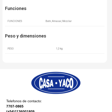
Funciones
FUNCIONES
Batir, Amasar, Mezclar
Peso y dimensiones
PESO
1,3 kg
Telefonos de contacto:
7707-0865
(+54)1136001809