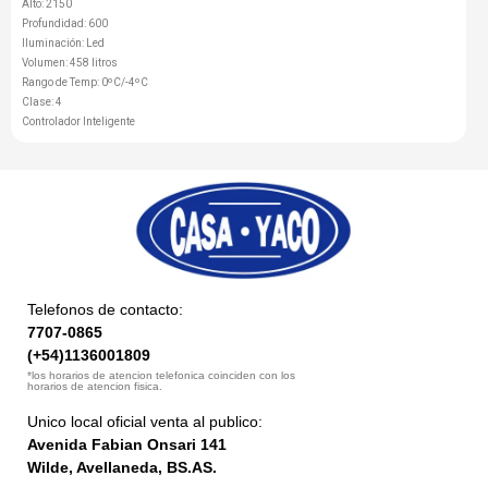
Alto: 2150
Profundidad: 600
Iluminación: Led
Volumen: 458 litros
Rango de Temp: 0ºC/-4ºC
Clase: 4
Controlador Inteligente
Telefonos de contacto:
7707-0865
(+54)1136001809
*los horarios de atencion telefonica coinciden con los
horarios de atencion fisica.
Unico local oficial venta al publico:
Avenida Fabian Onsari 141
Wilde, Avellaneda, BS.AS.