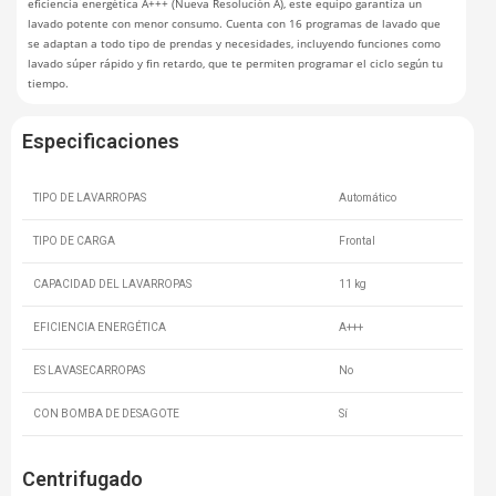
eficiencia energética A+++ (Nueva Resolución A), este equipo garantiza un
lavado potente con menor consumo. Cuenta con 16 programas de lavado que
se adaptan a todo tipo de prendas y necesidades, incluyendo funciones como
lavado súper rápido y fin retardo, que te permiten programar el ciclo según tu
tiempo.
Especificaciones
TIPO DE LAVARROPAS
Automático
TIPO DE CARGA
Frontal
CAPACIDAD DEL LAVARROPAS
11 kg
EFICIENCIA ENERGÉTICA
A+++
ES LAVASECARROPAS
No
CON BOMBA DE DESAGOTE
Sí
Centrifugado