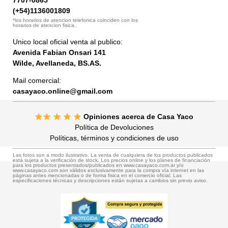
(+54)1136001809
*los horarios de atencion telefonica coinciden con los
horarios de atencion fisica.
Unico local oficial venta al publico:
Avenida Fabian Onsari 141
Wilde, Avellaneda, BS.AS.
Mail comercial:
casayaco.online@gmail.com
Opiniones acerca de Casa Yaco
Política de Devoluciones
Políticas, términos y condiciones de uso
Las fotos son a modo ilustrativo. La venta de cualquiera de los productos publicados
está sujeta a la verificación de stock. Los precios online y los planes de financiación
para los productos presentados/publicados en www.casayaco.com.ar y/o
www.casayaco.com son válidos exclusivamente para la compra vía internet en las
páginas antes mencionadas o de forma fisica en el comercio oficial. Las
especificaciones técnicas y descripciones están sujetas a cambios sin previo aviso.