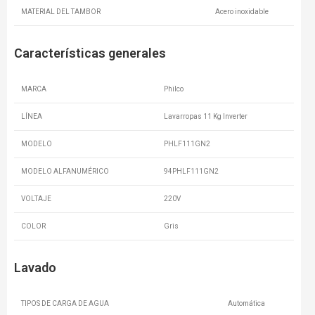
MATERIAL DEL TAMBOR
Acero inoxidable
Características generales
MARCA
Philco
LÍNEA
Lavarropas 11 Kg Inverter
MODELO
PHLF111GN2
MODELO ALFANUMÉRICO
94PHLF111GN2
VOLTAJE
220V
COLOR
Gris
Lavado
TIPOS DE CARGA DE AGUA
Automática