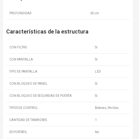
PROFUNDIDAD
65 cm
Características de la estructura
CON FILTRO
Sí
CON PANTALLA
Sí
TIPO DE PANTALLA
LED
CON BLOQUEO DE PANEL
Sí
CON BLOQUEO DE SEGURIDAD DE PUERTA
Sí
TIPOS DE CONTROL
Botones, Perillas
CANTIDAD DE TAMBORES
1
ES PORTÁTIL
No