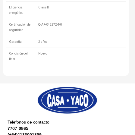
Eficiencia
Clase B
energética
Certificación de
Q-AR-042272-T-0
seguridad
Garantía
2 años
Condición del
Nuevo
ítem
Telefonos de contacto:
7707-0865
(+54)1136001809