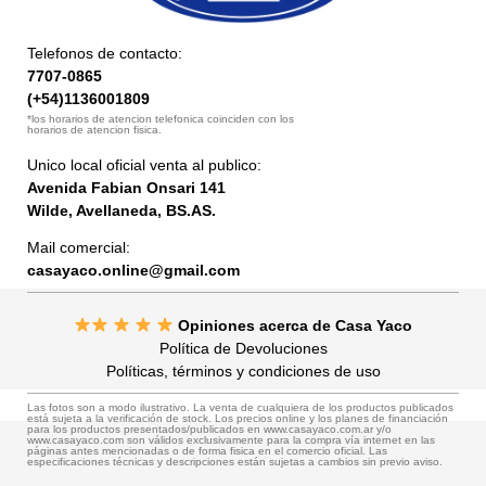
Telefonos de contacto:
7707-0865
(+54)1136001809
*los horarios de atencion telefonica coinciden con los
horarios de atencion fisica.
Unico local oficial venta al publico:
Avenida Fabian Onsari 141
Wilde, Avellaneda, BS.AS.
Mail comercial:
casayaco.online@gmail.com
Opiniones acerca de Casa Yaco
Política de Devoluciones
Políticas, términos y condiciones de uso
Las fotos son a modo ilustrativo. La venta de cualquiera de los productos publicados
está sujeta a la verificación de stock. Los precios online y los planes de financiación
para los productos presentados/publicados en www.casayaco.com.ar y/o
www.casayaco.com son válidos exclusivamente para la compra vía internet en las
páginas antes mencionadas o de forma fisica en el comercio oficial. Las
especificaciones técnicas y descripciones están sujetas a cambios sin previo aviso.