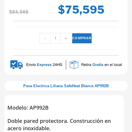
$
75,595
$
84,666
-
+
COMPRAR
Pava Electrica Liliana SafeHeat Blanca AP992B
Modelo: AP992B
Doble pared protectora. Construcción en
acero inoxidable.