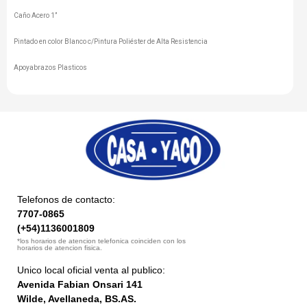
Caño Acero 1”
Pintado en color Blanco c/Pintura Poliéster de Alta Resistencia
Apoyabrazos Plasticos
Telefonos de contacto:
7707-0865
(+54)1136001809
*los horarios de atencion telefonica coinciden con los
horarios de atencion fisica.
Unico local oficial venta al publico:
Avenida Fabian Onsari 141
Wilde, Avellaneda, BS.AS.