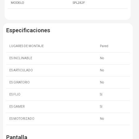
MODELO
SPL282F
Especificaciones
LUGARES DE MONTAJE
Pared
ES INCLINABLE
No
ES ARTICULADO
No
ES GIRATORIO
No
ES FIJO
Sí
ES GAMER
Sí
ES MOTORIZADO
No
Pantalla